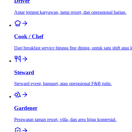
Driver
Antar jemput karyawan, tamu resort, dan operasional harian.
Cook / Chef
Dari breakfast service hingga fine dining, untuk satu shift atau l
Steward
Steward event, banquet, atau operasional F&B rutin.
Gardener
Perawatan taman resort, villa, dan area hijau komersial.