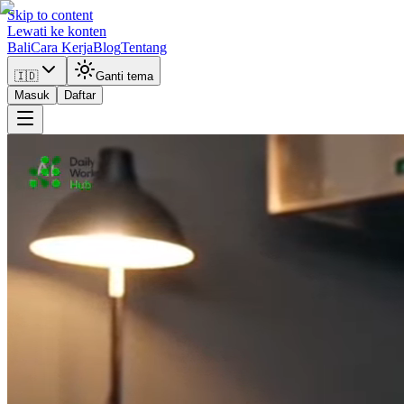
Skip to content
Lewati ke konten
Bali
Cara Kerja
Blog
Tentang
🇮🇩
Ganti tema
Masuk
Daftar