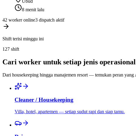
Ubud
8 menit lalu
42 worker online
3 dispatch aktif
Shift terisi minggu ini
127
shift
Cari worker untuk setiap jenis operasional
Dari housekeeping hingga manajemen resort — temukan peran yang
Cleaner / Housekeeping
Villa, hotel, apartemen — setiap sudut rapi dan siap tamu.