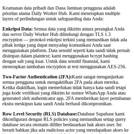
Keamanan data pribadi dan Dana Jaminan pengguna adalah
prioritas utama Daily Worker Hub. Kami menerapkan multiple
layers of perlindungan untuk safeguarding data Anda:
Enkripsi Data:
Semua data yang dikirim antara perangkat Anda
dan server Daily Worker Hub dilindungi dengan TLS 1.3
encryption — protokol enkripsi terkini yang memastikan tidak ada
pihak ketiga yang dapat menyadap komunikasi Anda saat
menggunakan platform. Data sensitif seperti kata sandi tidak pernah
disimpan dalam plaintext; kami menggunakan bcrypt hashing
dengan salt yang kuat. Untuk data sensitif finansial, kami
menerapkan tambahan encryption at rest menggunakan AES-256.
Two-Factor Authentication (2FA):
Kami sangat menganjurkan
semua pengguna untuk mengaktifkan 2FA pada akun mereka.
Ketika diaktifkan, login memerlukan tidak hanya kata sandi tetapi
juga kode verifikasi yang dikirim ke nomor WhatsApp Anda atau
generated oleh authenticator app. 2FA memberikan layer pertahanan
ekstra meskipun kata sandi Anda berhasil dikompromikan.
Row Level Security (RLS) Database:
Database Supabase kami
dikonfigurasi dengan RLS policies yang memastikan setiap query
database secara otomatis difilter berdasarkan hak akses user. Ini
berarti bahkan jika ada malicious actor yang mendapatkan akses ke