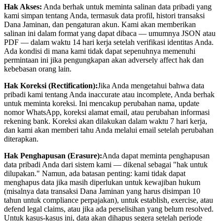
Hak Akses:
Anda berhak untuk meminta salinan data pribadi yang
kami simpan tentang Anda, termasuk data profil, histori transaksi
Dana Jaminan, dan pengaturan akun. Kami akan memberikan
salinan ini dalam format yang dapat dibaca — umumnya JSON atau
PDF — dalam waktu 14 hari kerja setelah verifikasi identitas Anda.
Ada kondisi di mana kami tidak dapat sepenuhnya memenuhi
permintaan ini jika pengungkapan akan adversely affect hak dan
kebebasan orang lain.
Hak Koreksi (Rectification):
Jika Anda mengetahui bahwa data
pribadi kami tentang Anda inaccurate atau incomplete, Anda berhak
untuk meminta koreksi. Ini mencakup perubahan nama, update
nomor WhatsApp, koreksi alamat email, atau perubahan informasi
rekening bank. Koreksi akan dilakukan dalam waktu 7 hari kerja,
dan kami akan memberi tahu Anda melalui email setelah perubahan
diterapkan.
Hak Penghapusan (Erasure):
Anda dapat meminta penghapusan
data pribadi Anda dari sistem kami — dikenal sebagai "hak untuk
dilupakan." Namun, ada batasan penting: kami tidak dapat
menghapus data jika masih diperlukan untuk kewajiban hukum
(misalnya data transaksi Dana Jaminan yang harus disimpan 10
tahun untuk compliance perpajakan), untuk establish, exercise, atau
defend legal claims, atau jika ada perselisihan yang belum resolved.
Untuk kasus-kasus ini, data akan dihapus segera setelah periode