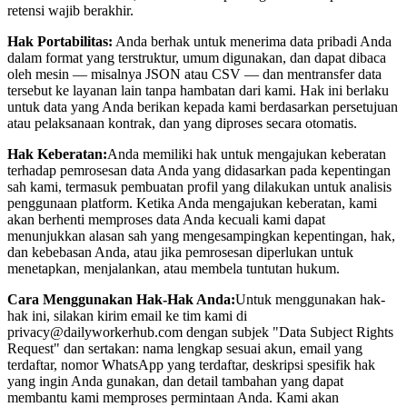
retensi wajib berakhir.
Hak Portabilitas:
Anda berhak untuk menerima data pribadi Anda
dalam format yang terstruktur, umum digunakan, dan dapat dibaca
oleh mesin — misalnya JSON atau CSV — dan mentransfer data
tersebut ke layanan lain tanpa hambatan dari kami. Hak ini berlaku
untuk data yang Anda berikan kepada kami berdasarkan persetujuan
atau pelaksanaan kontrak, dan yang diproses secara otomatis.
Hak Keberatan:
Anda memiliki hak untuk mengajukan keberatan
terhadap pemrosesan data Anda yang didasarkan pada kepentingan
sah kami, termasuk pembuatan profil yang dilakukan untuk analisis
penggunaan platform. Ketika Anda mengajukan keberatan, kami
akan berhenti memproses data Anda kecuali kami dapat
menunjukkan alasan sah yang mengesampingkan kepentingan, hak,
dan kebebasan Anda, atau jika pemrosesan diperlukan untuk
menetapkan, menjalankan, atau membela tuntutan hukum.
Cara Menggunakan Hak-Hak Anda:
Untuk menggunakan hak-
hak ini, silakan kirim email ke tim kami di
privacy@dailyworkerhub.com
dengan subjek "Data Subject Rights
Request" dan sertakan: nama lengkap sesuai akun, email yang
terdaftar, nomor WhatsApp yang terdaftar, deskripsi spesifik hak
yang ingin Anda gunakan, dan detail tambahan yang dapat
membantu kami memproses permintaan Anda. Kami akan