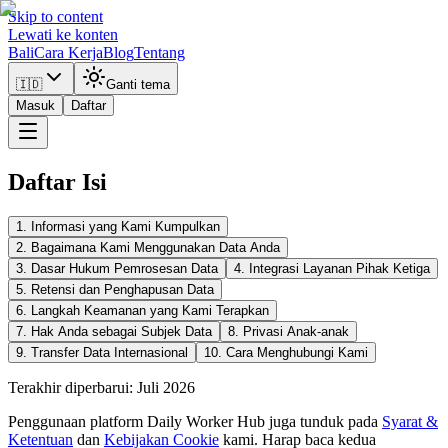
Skip to content
Lewati ke konten
Bali
Cara Kerja
Blog
Tentang
🇮🇩
Ganti tema
Masuk
Daftar
Daftar Isi
1. Informasi yang Kami Kumpulkan
2. Bagaimana Kami Menggunakan Data Anda
3. Dasar Hukum Pemrosesan Data
4. Integrasi Layanan Pihak Ketiga
5. Retensi dan Penghapusan Data
6. Langkah Keamanan yang Kami Terapkan
7. Hak Anda sebagai Subjek Data
8. Privasi Anak-anak
9. Transfer Data Internasional
10. Cara Menghubungi Kami
Terakhir diperbarui: Juli 2026
Penggunaan platform Daily Worker Hub juga tunduk pada
Syarat &
Ketentuan
dan
Kebijakan Cookie
kami. Harap baca kedua