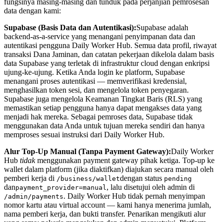
fungsinya masing-masing dan tunduk pada perjanjian pemrosesan
data dengan kami:
Supabase (Basis Data dan Autentikasi):
Supabase adalah
backend-as-a-service yang menangani penyimpanan data dan
autentikasi pengguna Daily Worker Hub. Semua data profil, riwayat
transaksi Dana Jaminan, dan catatan pekerjaan dikelola dalam basis
data Supabase yang terletak di infrastruktur cloud dengan enkripsi
ujung-ke-ujung. Ketika Anda login ke platform, Supabase
menangani proses autentikasi — memverifikasi kredensial,
menghasilkan token sesi, dan mengelola token penyegaran.
Supabase juga mengelola Keamanan Tingkat Baris (RLS) yang
memastikan setiap pengguna hanya dapat mengakses data yang
menjadi hak mereka. Sebagai pemroses data, Supabase tidak
menggunakan data Anda untuk tujuan mereka sendiri dan hanya
memproses sesuai instruksi dari Daily Worker Hub.
Alur Top-Up Manual (Tanpa Payment Gateway):
Daily Worker
Hub
tidak
menggunakan payment gateway pihak ketiga. Top-up ke
wallet dalam platform (jika diaktifkan) diajukan secara manual oleh
pemberi kerja di
dengan status
/business/wallet
pending
dan
, lalu disetujui oleh admin di
payment_provider=manual
. Daily Worker Hub tidak pernah menyimpan
/admin/payments
nomor kartu atau virtual account — kami hanya menerima jumlah,
nama pemberi kerja, dan bukti transfer. Penarikan mengikuti alur