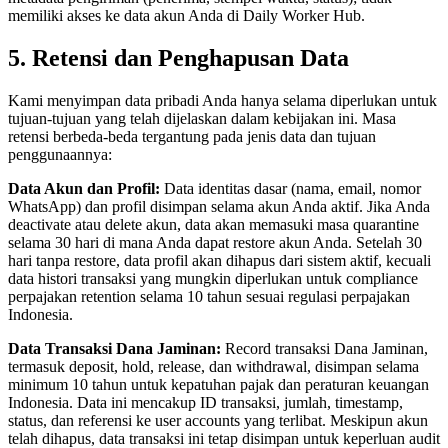
memiliki akses ke data akun Anda di Daily Worker Hub.
5. Retensi dan Penghapusan Data
Kami menyimpan data pribadi Anda hanya selama diperlukan untuk
tujuan-tujuan yang telah dijelaskan dalam kebijakan ini. Masa
retensi berbeda-beda tergantung pada jenis data dan tujuan
penggunaannya:
Data Akun dan Profil:
Data identitas dasar (nama, email, nomor
WhatsApp) dan profil disimpan selama akun Anda aktif. Jika Anda
deactivate atau delete akun, data akan memasuki masa quarantine
selama 30 hari di mana Anda dapat restore akun Anda. Setelah 30
hari tanpa restore, data profil akan dihapus dari sistem aktif, kecuali
data histori transaksi yang mungkin diperlukan untuk compliance
perpajakan retention selama 10 tahun sesuai regulasi perpajakan
Indonesia.
Data Transaksi Dana Jaminan:
Record transaksi Dana Jaminan,
termasuk deposit, hold, release, dan withdrawal, disimpan selama
minimum 10 tahun untuk kepatuhan pajak dan peraturan keuangan
Indonesia. Data ini mencakup ID transaksi, jumlah, timestamp,
status, dan referensi ke user accounts yang terlibat. Meskipun akun
telah dihapus, data transaksi ini tetap disimpan untuk keperluan audit