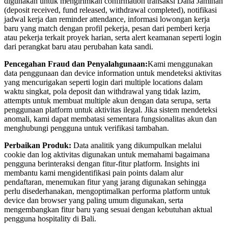
digunakan untuk mengirimkan confirmation transaksi Dana Jaminan
(deposit received, fund released, withdrawal completed), notifikasi
jadwal kerja dan reminder attendance, informasi lowongan kerja
baru yang match dengan profil pekerja, pesan dari pemberi kerja
atau pekerja terkait proyek harian, serta alert keamanan seperti login
dari perangkat baru atau perubahan kata sandi.
Pencegahan Fraud dan Penyalahgunaan:
Kami menggunakan
data penggunaan dan device information untuk mendeteksi aktivitas
yang mencurigakan seperti login dari multiple locations dalam
waktu singkat, pola deposit dan withdrawal yang tidak lazim,
attempts untuk membuat multiple akun dengan data serupa, serta
penggunaan platform untuk aktivitas ilegal. Jika sistem mendeteksi
anomali, kami dapat membatasi sementara fungsionalitas akun dan
menghubungi pengguna untuk verifikasi tambahan.
Perbaikan Produk:
Data analitik yang dikumpulkan melalui
cookie dan log aktivitas digunakan untuk memahami bagaimana
pengguna berinteraksi dengan fitur-fitur platform. Insights ini
membantu kami mengidentifikasi pain points dalam alur
pendaftaran, menemukan fitur yang jarang digunakan sehingga
perlu disederhanakan, mengoptimalkan performa platform untuk
device dan browser yang paling umum digunakan, serta
mengembangkan fitur baru yang sesuai dengan kebutuhan aktual
pengguna hospitality di Bali.