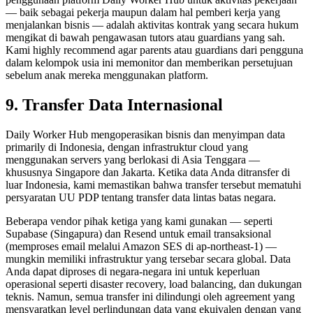
— baik sebagai pekerja maupun dalam hal pemberi kerja yang
menjalankan bisnis — adalah aktivitas kontrak yang secara hukum
mengikat di bawah pengawasan tutors atau guardians yang sah.
Kami highly recommend agar parents atau guardians dari pengguna
dalam kelompok usia ini memonitor dan memberikan persetujuan
sebelum anak mereka menggunakan platform.
9. Transfer Data Internasional
Daily Worker Hub mengoperasikan bisnis dan menyimpan data
primarily di Indonesia, dengan infrastruktur cloud yang
menggunakan servers yang berlokasi di Asia Tenggara —
khususnya Singapore dan Jakarta. Ketika data Anda ditransfer di
luar Indonesia, kami memastikan bahwa transfer tersebut mematuhi
persyaratan UU PDP tentang transfer data lintas batas negara.
Beberapa vendor pihak ketiga yang kami gunakan — seperti
Supabase (Singapura) dan Resend untuk email transaksional
(memproses email melalui Amazon SES di ap-northeast-1) —
mungkin memiliki infrastruktur yang tersebar secara global. Data
Anda dapat diproses di negara-negara ini untuk keperluan
operasional seperti disaster recovery, load balancing, dan dukungan
teknis. Namun, semua transfer ini dilindungi oleh agreement yang
mensyaratkan level perlindungan data yang ekuivalen dengan yang