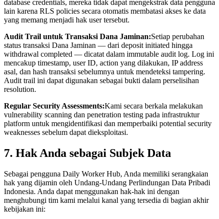
database credentials, mereka tidak dapat mengekstrak data pengguna
lain karena RLS policies secara otomatis membatasi akses ke data
yang memang menjadi hak user tersebut.
Audit Trail untuk Transaksi Dana Jaminan:
Setiap perubahan
status transaksi Dana Jaminan — dari deposit initiated hingga
withdrawal completed — dicatat dalam immutable audit log. Log ini
mencakup timestamp, user ID, action yang dilakukan, IP address
asal, dan hash transaksi sebelumnya untuk mendeteksi tampering.
Audit trail ini dapat digunakan sebagai bukti dalam perselisihan
resolution.
Regular Security Assessments:
Kami secara berkala melakukan
vulnerability scanning dan penetration testing pada infrastruktur
platform untuk mengidentifikasi dan memperbaiki potential security
weaknesses sebelum dapat dieksploitasi.
7. Hak Anda sebagai Subjek Data
Sebagai pengguna Daily Worker Hub, Anda memiliki serangkaian
hak yang dijamin oleh Undang-Undang Perlindungan Data Pribadi
Indonesia. Anda dapat menggunakan hak-hak ini dengan
menghubungi tim kami melalui kanal yang tersedia di bagian akhir
kebijakan ini: