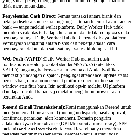
yang sama: pekerja mengajukan dan admin menyetujui. Platform
tidak menyimpan dana.
Penyelesaian Cash-Direct:
Semua transaksi antara bisnis dan
pekerja diselesaikan secara langsung — tunai di tempat atau transfer
bank — tanpa melalui wallet platform. Daily Worker Hub tidak
memiliki visibilitas terhadap alur-alur ini dan tidak memproses data
pembayarannya. Daily Worker Hub tidak menarik biaya platform.
Pembayaran langsung antara bisnis dan pekerja adalah cara
pembayaran default dan satu-satunya yang didukung saat ini.
Web Push (VAPID):
Daily Worker Hub mengirim push
notifications melalui protokol standar
Web Push
(autentikasi
VAPID) langsung ke browser atau perangkat Anda. Notifikasi
mencakup undangan dispatch, pengingat attendance, update status
perselisihan, dan announcement platform seperti maintenance
window atau fitur baru. Izin notifikasi opt-in melalui UI platform
dan dapat dicabut kapan saja melalui pengaturan browser atau
perangkat Anda.
Resend (Email Transaksional):
Kami menggunakan Resend untuk
mengirim email transaksional (undangan dispatch, hasil approval,
konfirmasi penarikan, alert keamanan). Domain pengirim
adalah
(DKIM
); SPF
dailyworkerhub.com
resend._domainkey
melalui
. Resend hanya menerima
send.dailyworkerhub.com
metadata pengiriman (penerima, stempel waktu, status); tidak